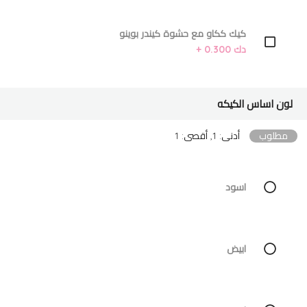
كيك ككاو مع حشوة كيندر بوينو
دك 0.300 +
لون اساس الكيكه
مطلوب
أدنى: 1, أقصى: 1
اسود
ابيض