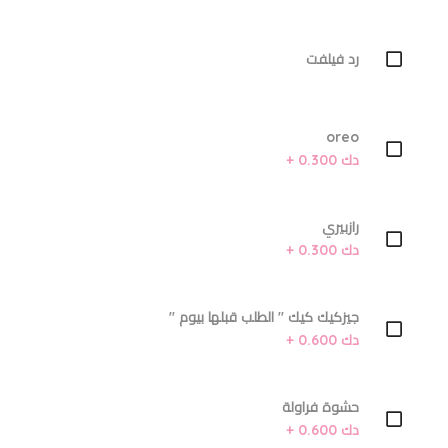
رد فيلفت
oreo
دك 0.300 +
رازبيري
دك 0.300 +
جيزكيك كيك '' الطلب قبلها بيوم ''
دك 0.600 +
حشوة فراولة
دك 0.600 +