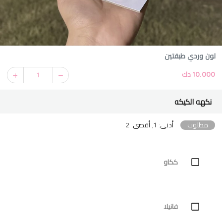
لون وردي طبقتين
10.000 دك
1
نكهه الكيكه
مطلوب
أدنى: 1, أقصى: 2
ككاو
فانيلا