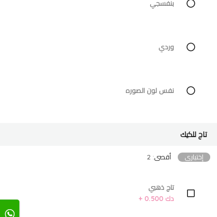
بنفسجي
وردي
نفس لون الصوره
تاج للكيك
إختياري
أقصى: 2
تاج ذهبي
دك 0.500 +