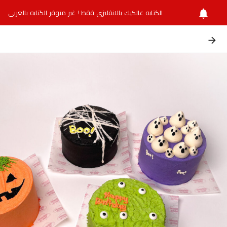
الكتابه عالكيك بالانقليزي فقط ! غير متوفر الكتابه بالعربي