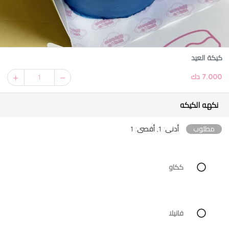
كيكة العيد
7.000 دك
1
نكهه الكيكه
مطلوب
أدنى: 1, أقصى: 1
ككاو
فانيلا