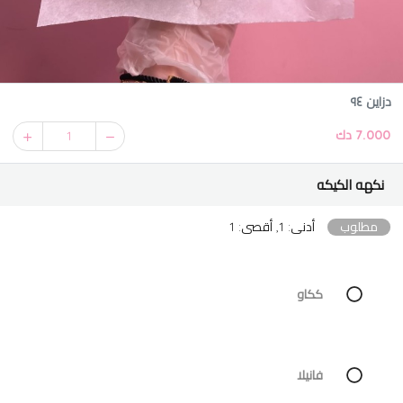
دزاين ٩٤
7.000 دك
1
نكهه الكيكه
مطلوب
أدنى: 1, أقصى: 1
ككاو
فانيلا