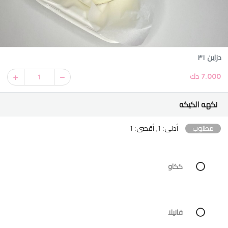
دزاين ٣١
7.000 دك
1
نكهه الكيكه
مطلوب
أدنى: 1, أقصى: 1
ككاو
فانيلا