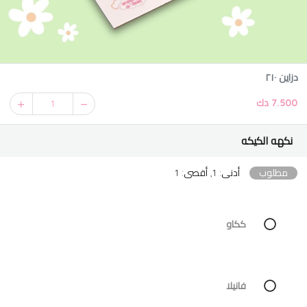
دزاين ٢١٠
7.500 دك
1
نكهه الكيكه
مطلوب
أدنى: 1, أقصى: 1
ككاو
فانيلا