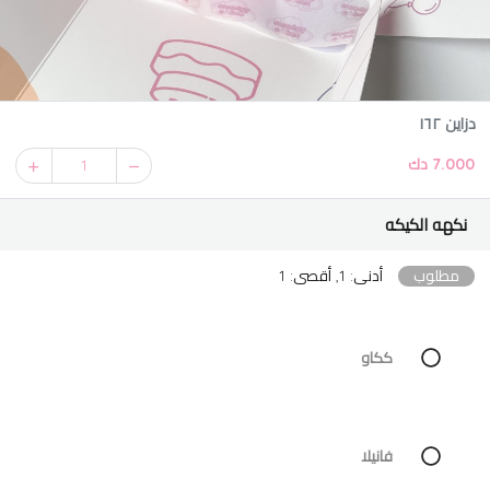
دزاين ١٦٢
7.000 دك
1
نكهه الكيكه
مطلوب
أدنى: 1, أقصى: 1
ككاو
فانيلا