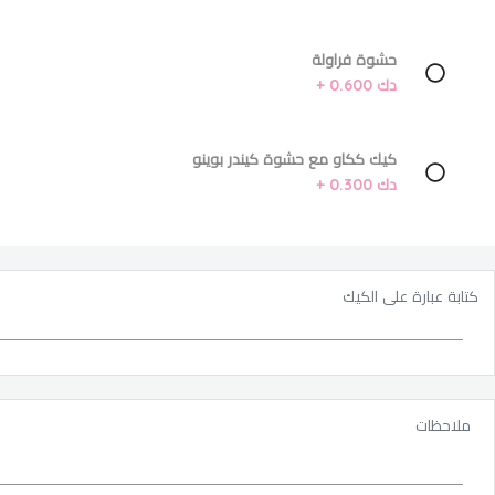
حشوة فراولة
دك 0.600 +
كيك ككاو مع حشوة كيندر بوينو
دك 0.300 +
كتابة عبارة على الكيك
ملاحظات