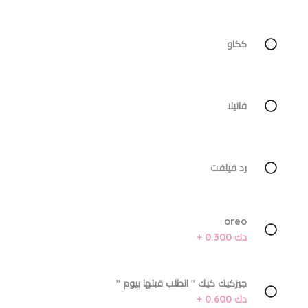
ككاو
فانيلا
رد فيلفت
oreo
دك 0.300 +
جيزكيك كيك '' الطلب قبلها بيوم ''
دك 0.600 +