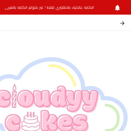
الكتابه عالكيك بالانقليزي فقط ! غير متوفر الكتابه بالعربي