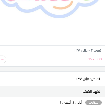
قروب ٢ - دزاين ١٣٧
7.000 دك
الشكل
:
دزاين ١٣٧
نكهه الكيكه
مطلوب
أدنى: 1, أقصى: 1