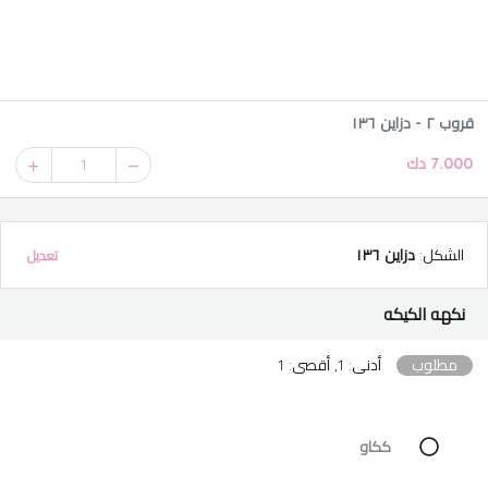
قروب ٢ - دزاين ١٣٦
7.000 دك
1
الشكل
:
دزاين ١٣٦
تعديل
نكهه الكيكه
مطلوب
أدنى: 1, أقصى: 1
ككاو