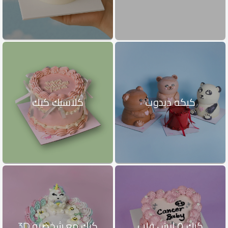
كيكه دبدوب
كلاسيك كيك
كيك ٥ انش قلب
كيك مع شخصيه 3D