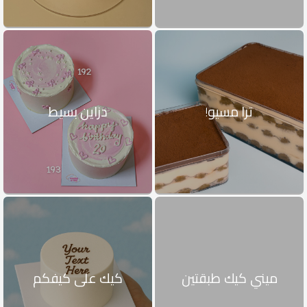
ترا مسيو!
دزاين بسيط
ميني كيك طبقتين
كيك على كيفكم