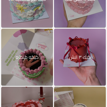
كيك ٣ انش
كيكه منظره