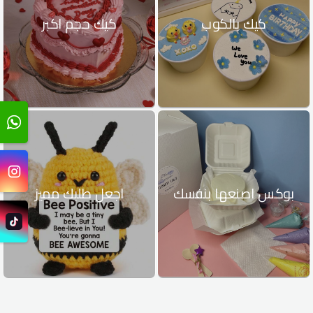
كيك بالكوب
كيك حجم اكبر
بوكس اصنعها بنفسك
اجعل طلبك مميز