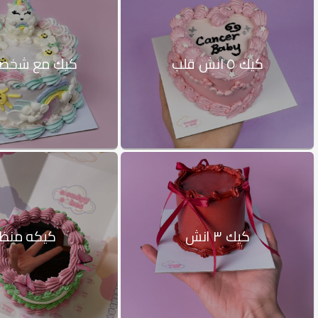
كيك ٥ انش قلب
كيك مع شخصيه 
كيك ٣ انش
كيكه منظر