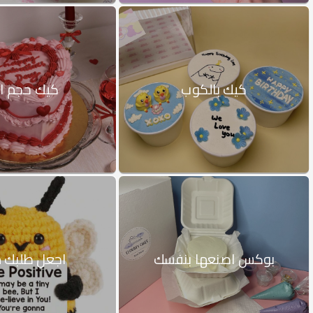
كيك بالكوب
كيك حجم اك
بوكس اصنعها بنفسك
اجعل طلبك م