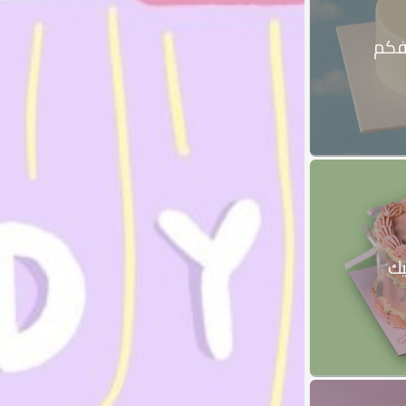
فكم
يك