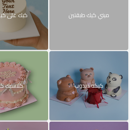
ميني كيك طبقتين
كيك على كي
كيكه دبدوب
كلاسيك ك