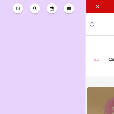
EN
طقة
تغيير