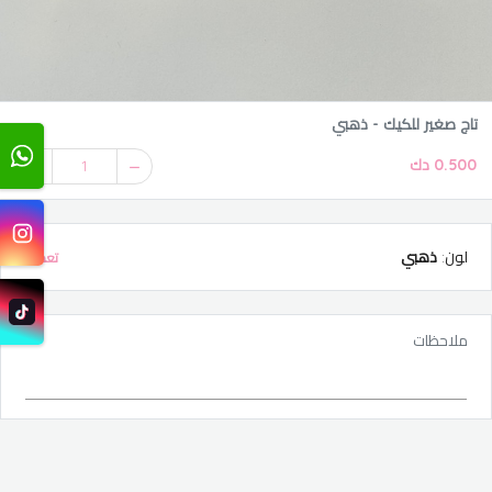
تاج صغير للكيك - ذهبي
0.500 دك
1
لون
:
ذهبي
تعديل
ملاحظات