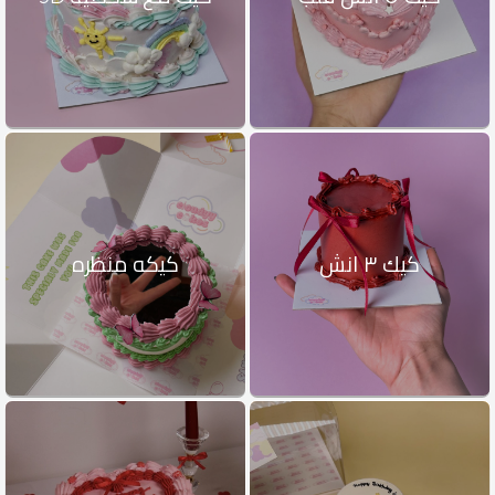
كيك ٣ انش
كيكه منظره