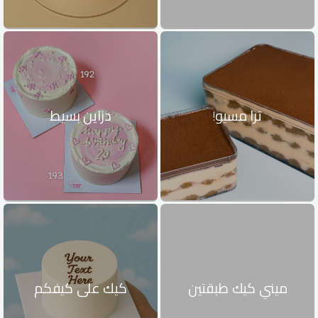
ترا مسيو!
دزاين بسيط
ميني كيك طبقتين
كيك على كيفكم