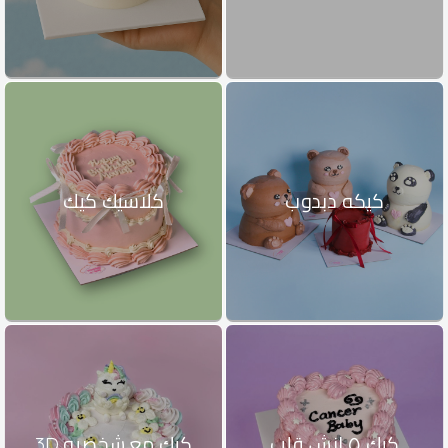
كيكه دبدوب
كلاسيك كيك
كيك ٥ انش قلب
كيك مع شخصيه 3D