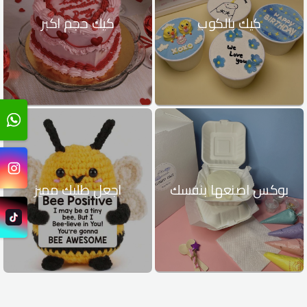
كيك بالكوب
كيك حجم اكبر
بوكس اصنعها بنفسك
اجعل طلبك مميز