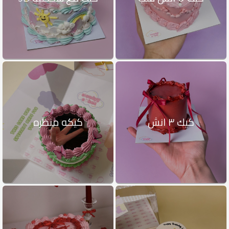
كيك ٣ انش
كيكه منظره