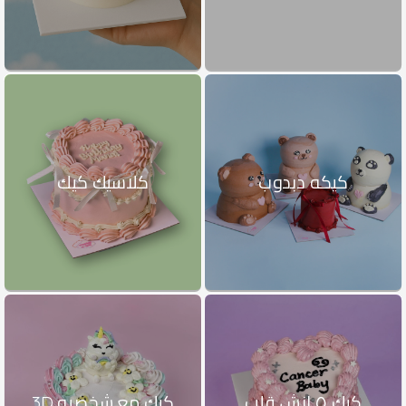
كيكه دبدوب
كلاسيك كيك
كيك ٥ انش قلب
كيك مع شخصيه 3D