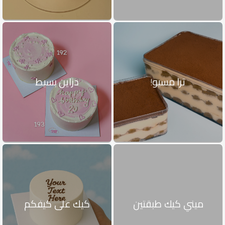
ترا مسيو!
دزاين بسيط
ميني كيك طبقتين
كيك على كيفكم