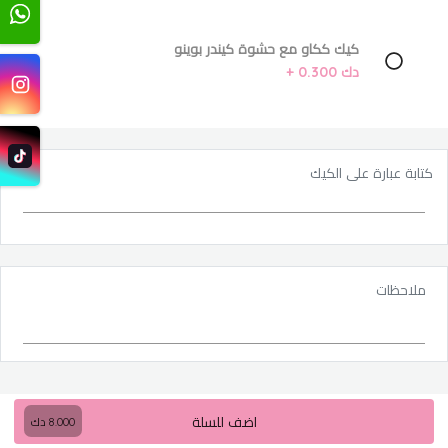
كيك ككاو مع حشوة كيندر بوينو
دك 0.300 +
كتابة عبارة على الكيك
ملاحظات
اضف للسلة
8.000
دك