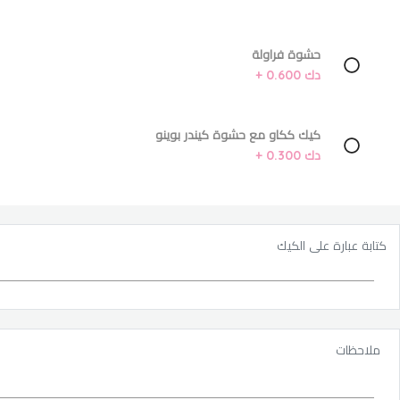
حشوة فراولة
دك 0.600 +
كيك ككاو مع حشوة كيندر بوينو
دك 0.300 +
كتابة عبارة على الكيك
ملاحظات