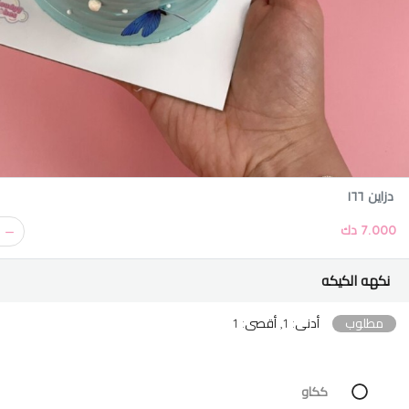
دزاين ١٦٦
7.000 دك
نكهه الكيكه
مطلوب
أدنى: 1, أقصى: 1
ككاو