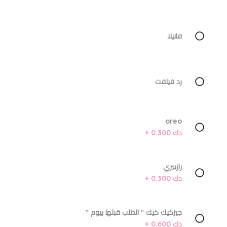
فانيلا
رد فيلفت
oreo
دك 0.300 +
رازبيري
دك 0.300 +
جيزكيك كيك '' الطلب قبلها بيوم ''
دك 0.600 +