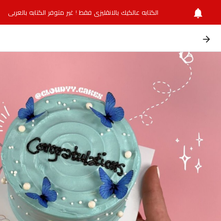
الكتابه عالكيك بالانقليزي فقط ! غير متوفر الكتابه بالعربي