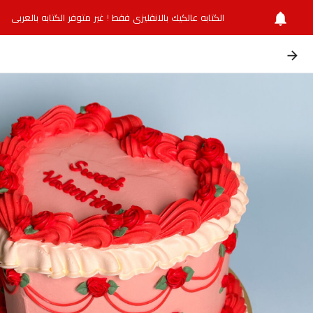
الكتابه عالكيك بالانقليزي فقط ! غير متوفر الكتابه بالعربي