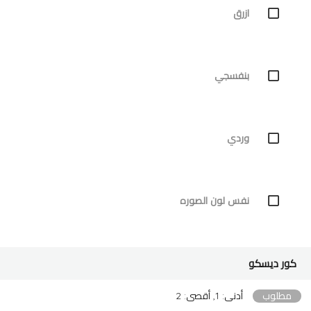
ازرق
بنفسجي
وردي
نفس لون الصوره
كور ديسكو
مطلوب
أدنى: 1, أقصى: 2