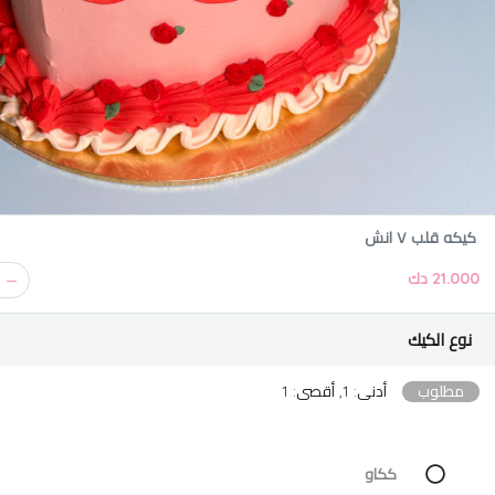
كيكه قلب ٧ انش
21.000 دك
نوع الكيك
مطلوب
أدنى: 1, أقصى: 1
ككاو