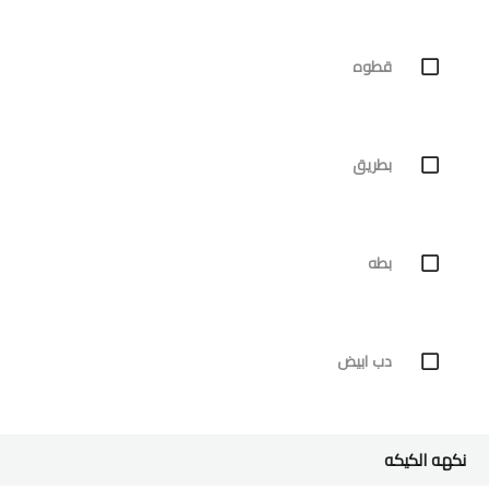
قطوه
بطريق
بطه
دب ابيض
نكهه الكيكه