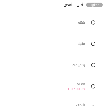
مطلوب
أدنى: 1, أقصى: 1
ككاو
فانيلا
رد فيلفت
oreo
دك 0.300 +
رازبيري