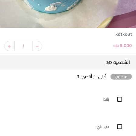
katkout
8.000 دك
1
الشخصيه 3D
مطلوب
أدنى: 1, أقصى: 3
باندا
دب بني