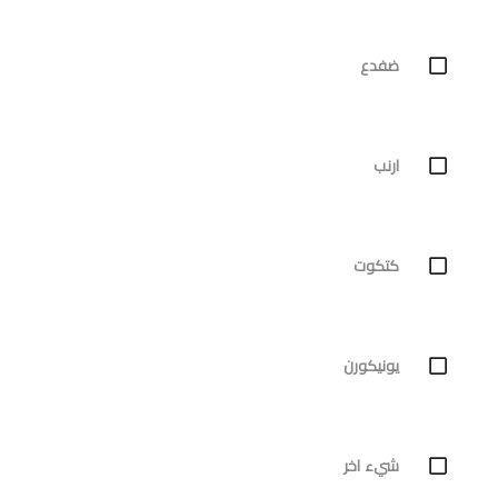
ضفدع
ارنب
كتكوت
يونيكورن
شيء اخر