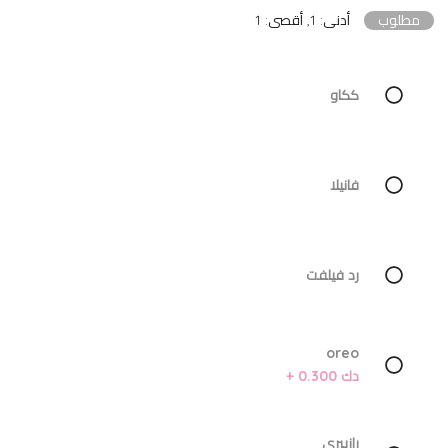
مطلوب
أدنى: 1, أقصى: 1
ككاو
فانيلا
رد فيلفت
oreo
دك 0.300 +
رازبيري