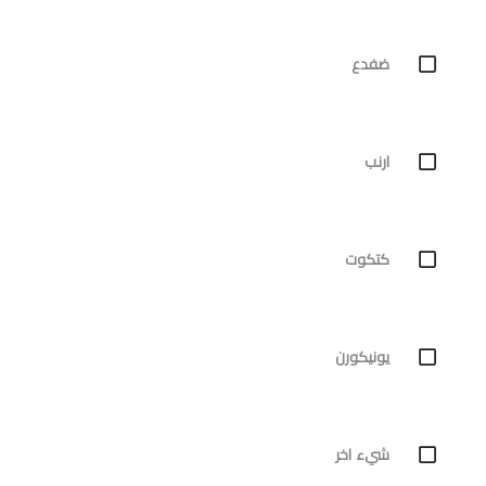
ضفدع
ارنب
كتكوت
يونيكورن
شيء اخر