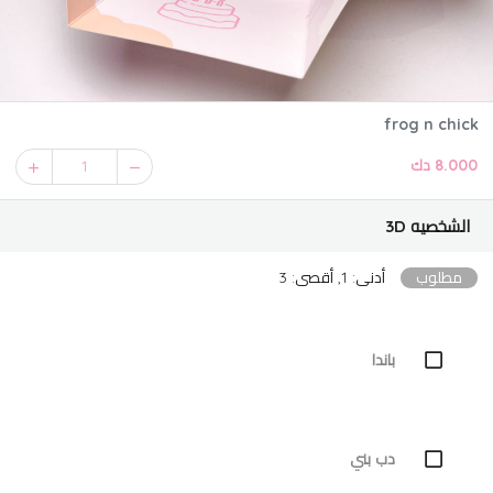
frog n chick
8.000 دك
1
الشخصيه 3D
مطلوب
أدنى: 1, أقصى: 3
باندا
دب بني