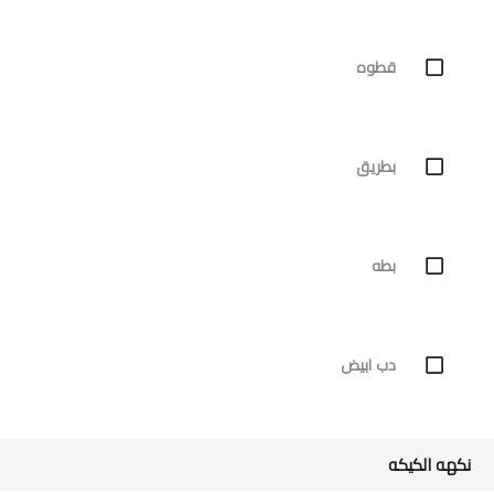
قطوه
بطريق
بطه
دب ابيض
نكهه الكيكه