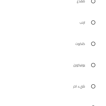
ضفدع
ارنب
كتكوت
يونيكورن
شيء اخر