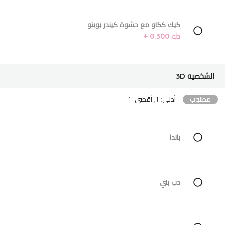
كيك ككاو مع حشوة كيندر بوينو
دك 0.300 +
الشخصيه 3D
مطلوب
أدنى: 1, أقصى: 1
باندا
دب بني