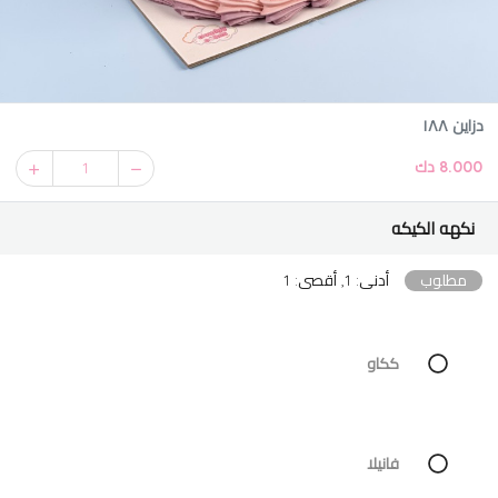
دزاين ١٨٨
8.000 دك
1
نكهه الكيكه
مطلوب
أدنى: 1, أقصى: 1
ككاو
فانيلا