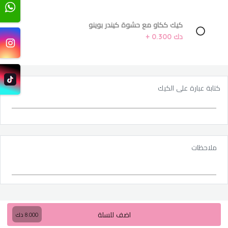
كيك ككاو مع حشوة كيندر بوينو
دك 0.300 +
كتابة عبارة على الكيك
ملاحظات
اضف للسلة
8.000
دك