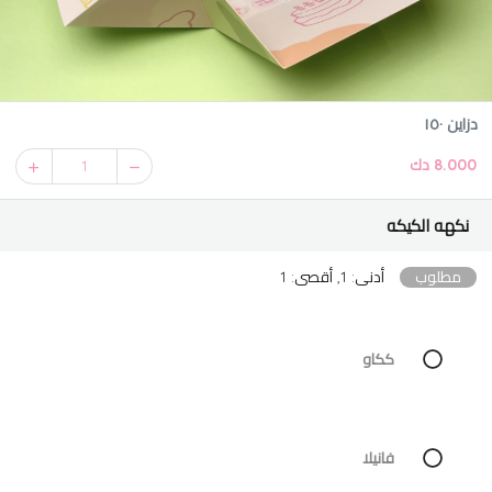
دزاين ١٥٠
8.000 دك
1
نكهه الكيكه
مطلوب
أدنى: 1, أقصى: 1
ككاو
فانيلا