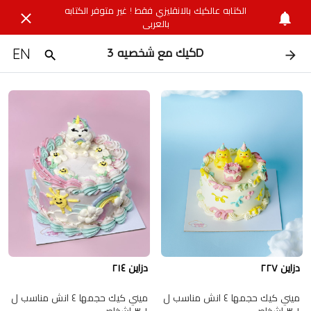
الكتابه عالكيك بالانقليزي فقط ! غير متوفر الكتابه
بالعربي
EN
كيك مع شخصيه 3D
دزاين ٢٢٧
دزاين ٢١٤
ميني كيك حجمها ٤ انش مناسب ل
ميني كيك حجمها ٤ انش مناسب ل