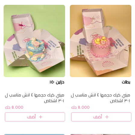
بطات
دزاين ١٥٠
ميني كيك حجمها ٤ انش مناسب ل
ميني كيك حجمها ٤ انش مناسب ل
١-٣ اشخاص
١-٣ اشخاص
8.000 دك
8.000 دك
أضف
أضف