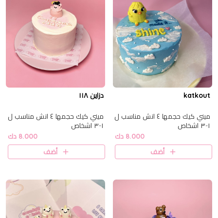
katkout
دزاين ١١٨
ميني كيك حجمها ٤ انش مناسب ل
ميني كيك حجمها ٤ انش مناسب ل
١-٣ اشخاص
١-٣ اشخاص
8.000 دك
8.000 دك
أضف
أضف