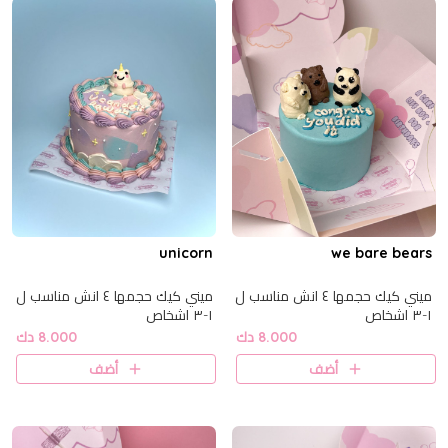
unicorn
we bare bears
ميني كيك حجمها ٤ انش مناسب ل
ميني كيك حجمها ٤ انش مناسب ل
١-٣ اشخاص
١-٣ اشخاص
8.000 دك
8.000 دك
أضف
أضف