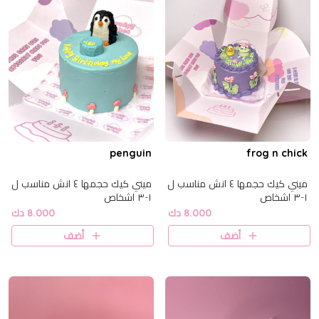
penguin
frog n chick
ميني كيك حجمها ٤ انش مناسب ل
ميني كيك حجمها ٤ انش مناسب ل
١-٣ اشخاص
١-٣ اشخاص
8.000 دك
8.000 دك
أضف
أضف